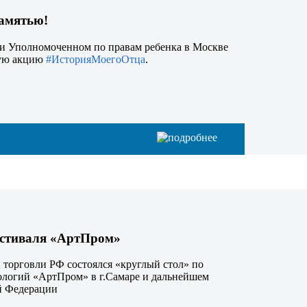
памятью!
ри Уполномоченном по правам ребенка в Москве
ную акцию
#ИсторияМоегоОтца
.
естиваля «АртПром»
 торговли РФ состоялся «круглый стол» по
ологий «АртПром» в г.Самаре и дальнейшем
й Федерации